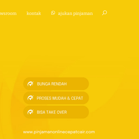
Search
ewsroom
kontak
ajukan pinjaman