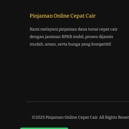
Pinjaman Online Cepat Cair
Kami melayani pinjaman dana tunai cepat cair
dengan jaminan BPKB mobil, proses dijamin
mudah, aman, serta bunga yang kompetitif.
©2025 Pinjaman Online Cepat Cair. All Rights Reser