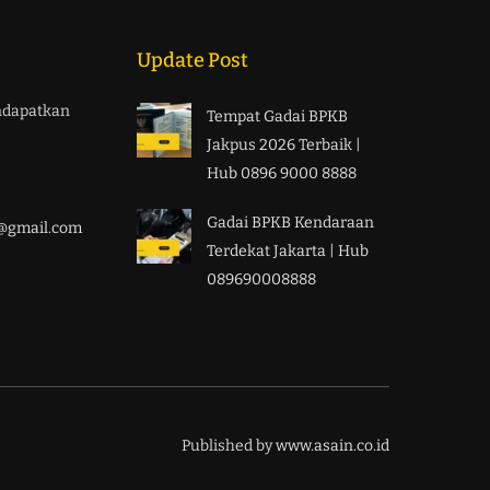
Update Post
ndapatkan
Tempat Gadai BPKB
Jakpus 2026 Terbaik |
Hub 0896 9000 8888
Gadai BPKB Kendaraan
r@gmail.com
Terdekat Jakarta | Hub
089690008888
Published by
www.asain.co.id