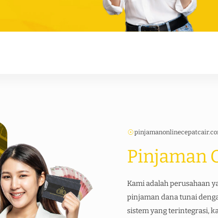
pinjamanonlinecepatcair.c
Pinjaman 
Kami adalah perusahaan y
pinjaman dana tunai deng
sistem yang terintegrasi, 