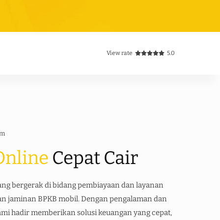
View rate
5.0
om
Online
Cepat Cair
ang bergerak di bidang pembiayaan dan layanan
an jaminan BPKB mobil. Dengan pengalaman dan
kami hadir memberikan solusi keuangan yang cepat,