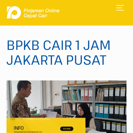
Skip
Men
to
content
BPKB CAIR 1 JAM
JAKARTA PUSAT