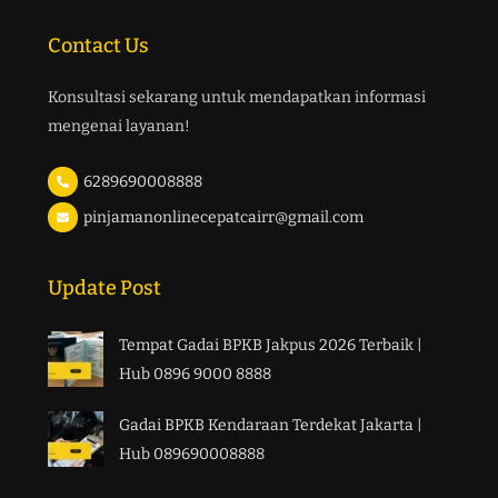
Contact Us
Konsultasi sekarang untuk mendapatkan informasi
mengenai layanan!
6289690008888
pinjamanonlinecepatcairr@gmail.com
Update Post
Tempat Gadai BPKB Jakpus 2026 Terbaik |
Hub 0896 9000 8888
Gadai BPKB Kendaraan Terdekat Jakarta |
Hub 089690008888