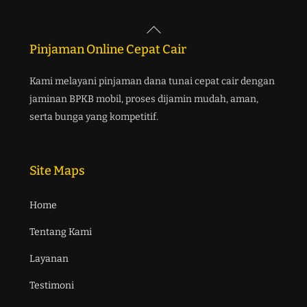
Back
To
Pinjaman Online Cepat Cair
Top
Kami melayani pinjaman dana tunai cepat cair dengan
jaminan BPKB mobil, proses dijamin mudah, aman,
serta bunga yang kompetitif.
Site Maps
Home
Tentang Kami
Layanan
Testimoni