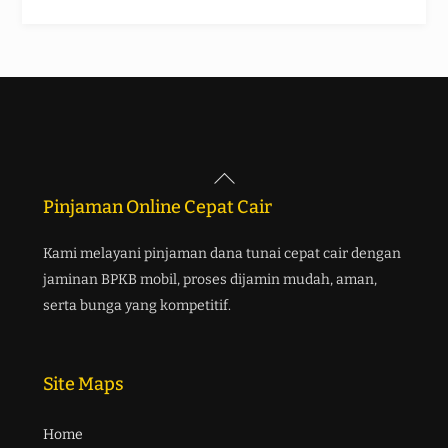
Back
To
Pinjaman Online Cepat Cair
Top
Kami melayani pinjaman dana tunai cepat cair dengan
jaminan BPKB mobil, proses dijamin mudah, aman,
serta bunga yang kompetitif.
Site Maps
Home