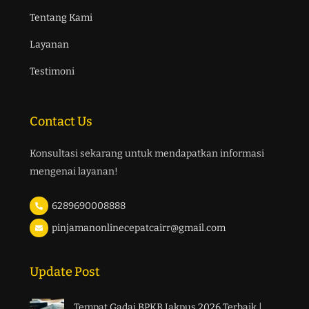
Tentang Kami
Layanan
Testimoni
Contact Us
Konsultasi sekarang untuk mendapatkan informasi
mengenai layanan!
6289690008888
pinjamanonlinecepatcairr@gmail.com
Update Post
Tempat Gadai BPKB Jakpus 2026 Terbaik |