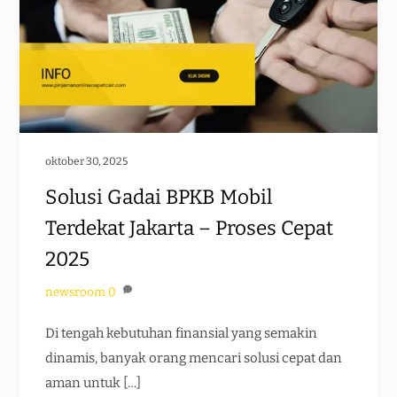
oktober 30, 2025
Solusi Gadai BPKB Mobil
Terdekat Jakarta – Proses Cepat
2025
newsroom
0
Di tengah kebutuhan finansial yang semakin
dinamis, banyak orang mencari solusi cepat dan
aman untuk […]