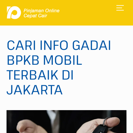
Skip
Men
to
content
CARI INFO GADAI
BPKB MOBIL
TERBAIK DI
JAKARTA