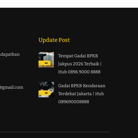
Update Post
ndapatkan
Tempat Gadai BPKB
Jakpus 2026 Terbaik |
Hub 0896 9000 8888
Gadai BPKB Kendaraan
r@gmail.com
Terdekat Jakarta | Hub
089690008888