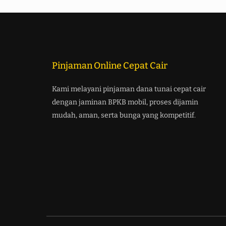
Pinjaman Online Cepat Cair
Kami melayani pinjaman dana tunai cepat cair
dengan jaminan BPKB mobil, proses dijamin
mudah, aman, serta bunga yang kompetitif.