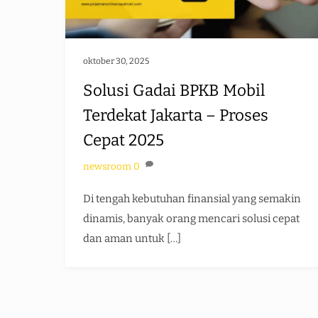
oktober 30, 2025
Solusi Gadai BPKB Mobil
Terdekat Jakarta – Proses
Cepat 2025
newsroom
0
Di tengah kebutuhan finansial yang semakin
dinamis, banyak orang mencari solusi cepat
dan aman untuk […]