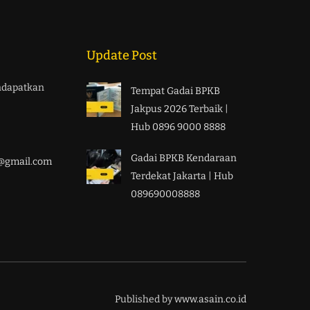
Update Post
ndapatkan
Tempat Gadai BPKB
Jakpus 2026 Terbaik |
Hub 0896 9000 8888
Gadai BPKB Kendaraan
r@gmail.com
Terdekat Jakarta | Hub
089690008888
Published by
www.asain.co.id