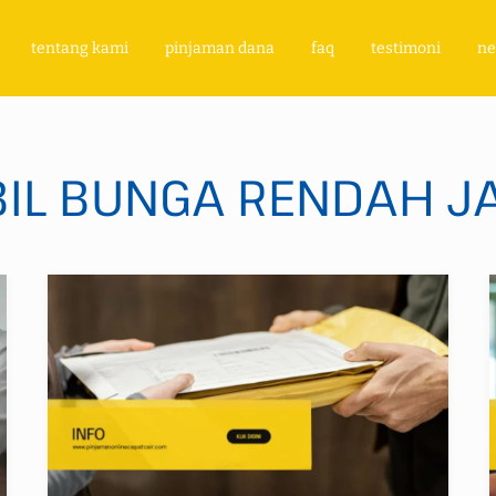
tentang kami
pinjaman dana
faq
testimoni
n
BIL BUNGA RENDAH J