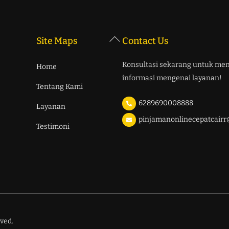
Back
Site Maps
Contact Us
To
Top
Konsultasi sekarang untuk me
Home
informasi mengenai layanan!
Tentang Kami
6289690008888
Layanan
pinjamanonlinecepatcair
Testimoni
ved.