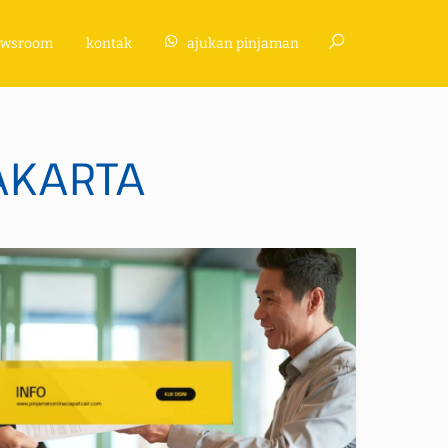
Search
ewsroom
kontak
ajukan pinjaman
AKARTA