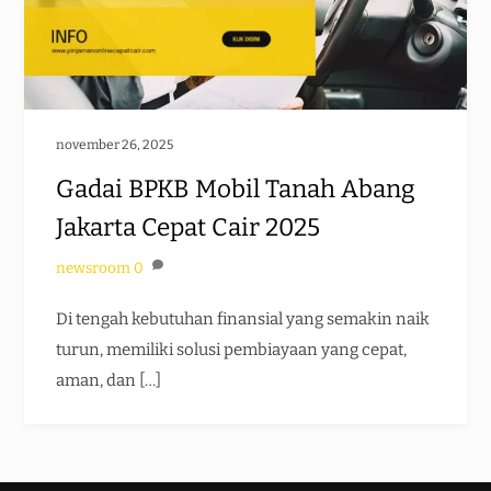
november 26, 2025
Gadai BPKB Mobil Tanah Abang
Jakarta Cepat Cair 2025
newsroom
0
Di tengah kebutuhan finansial yang semakin naik
turun, memiliki solusi pembiayaan yang cepat,
aman, dan […]