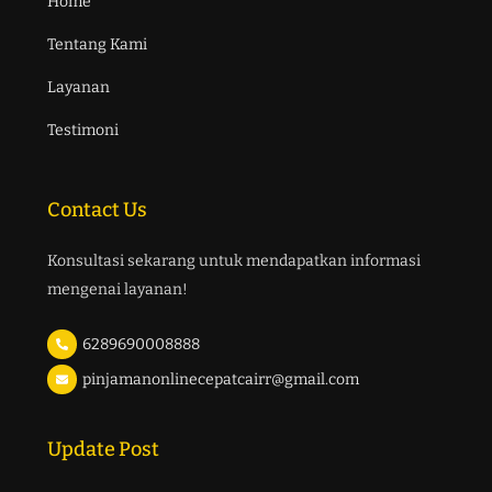
Home
Tentang Kami
Layanan
Testimoni
Contact Us
Konsultasi sekarang untuk mendapatkan informasi
mengenai layanan!
6289690008888
pinjamanonlinecepatcairr@gmail.com
Update Post