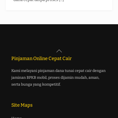
Back
To
Pinjaman Online Cepat Cair
Top
Kami melayani pinjaman dana tunai cepat cair dengan
jaminan BPKB mobil, proses dijamin mudah, aman,
serta bunga yang kompetitif.
Site Maps