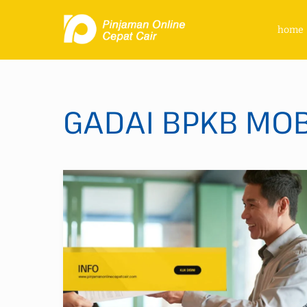
Skip
to
home
content
GADAI BPKB MOB