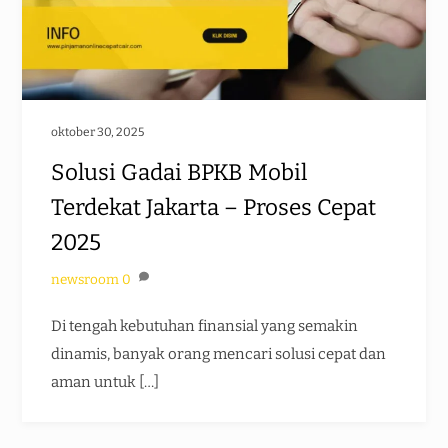
oktober 30, 2025
Solusi Gadai BPKB Mobil
Terdekat Jakarta – Proses Cepat
2025
newsroom
0
Di tengah kebutuhan finansial yang semakin
dinamis, banyak orang mencari solusi cepat dan
aman untuk […]