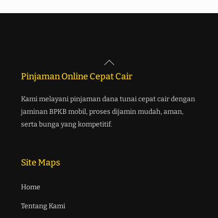
Back
To
Pinjaman Online Cepat Cair
Top
Kami melayani pinjaman dana tunai cepat cair dengan
jaminan BPKB mobil, proses dijamin mudah, aman,
serta bunga yang kompetitif.
Site Maps
Home
Tentang Kami