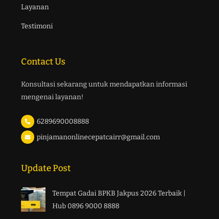
Layanan
Testimoni
Contact Us
Konsultasi sekarang untuk mendapatkan informasi
mengenai layanan!
6289690008888
pinjamanonlinecepatcairr@gmail.com
Update Post
Tempat Gadai BPKB Jakpus 2026 Terbaik |
Hub 0896 9000 8888