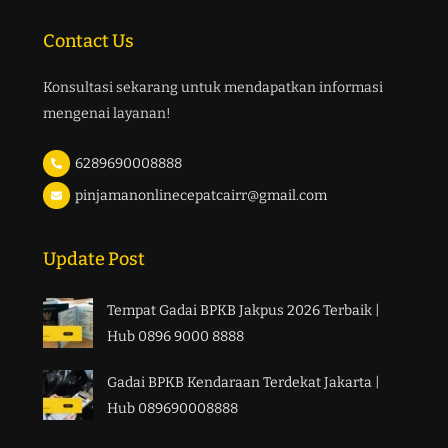
Contact Us
Konsultasi sekarang untuk mendapatkan informasi
mengenai layanan!
6289690008888
pinjamanonlinecepatcairr@gmail.com
Update Post
Tempat Gadai BPKB Jakpus 2026 Terbaik |
Hub 0896 9000 8888
Gadai BPKB Kendaraan Terdekat Jakarta |
Hub 089690008888