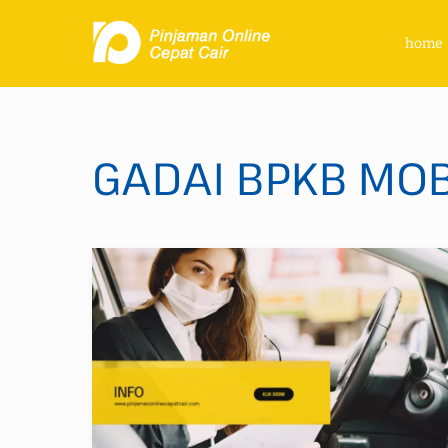
Skip
to
home
content
GADAI BPKB MOB