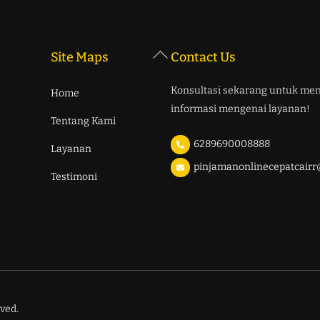
Back
Site Maps
Contact Us
To
Top
Konsultasi sekarang untuk me
Home
informasi mengenai layanan!
Tentang Kami
6289690008888
Layanan
pinjamanonlinecepatcair
Testimoni
ved.