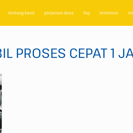
tentang kami
pinjaman dana
faq
testimoni
n
IL PROSES CEPAT 1 J