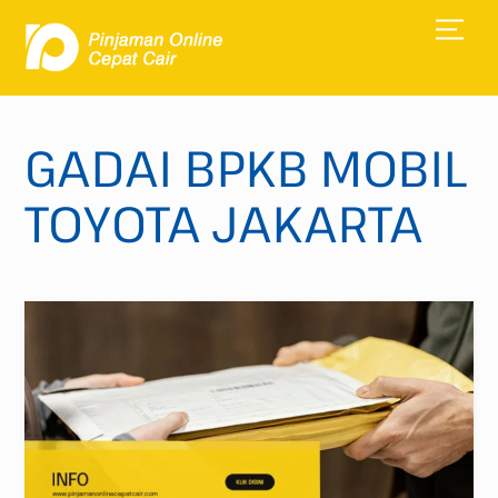
Skip
Men
to
content
GADAI BPKB MOBIL
TOYOTA JAKARTA