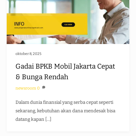
oktober 8, 2025
Gadai BPKB Mobil Jakarta Cepat
& Bunga Rendah
newsroom
0
Dalam dunia finansial yang serba cepat seperti
sekarang, kebutuhan akan dana mendesak bisa
datang kapan […]