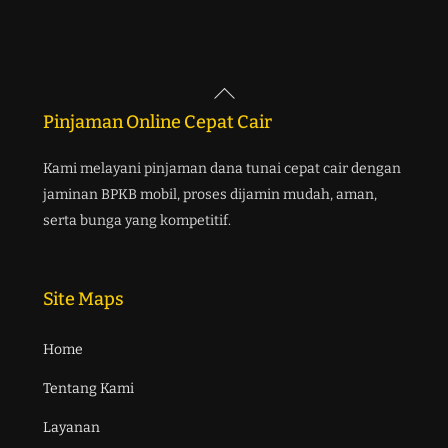
Back
To
Pinjaman Online Cepat Cair
Top
Kami melayani pinjaman dana tunai cepat cair dengan
jaminan BPKB mobil, proses dijamin mudah, aman,
serta bunga yang kompetitif.
Site Maps
Home
Tentang Kami
Layanan