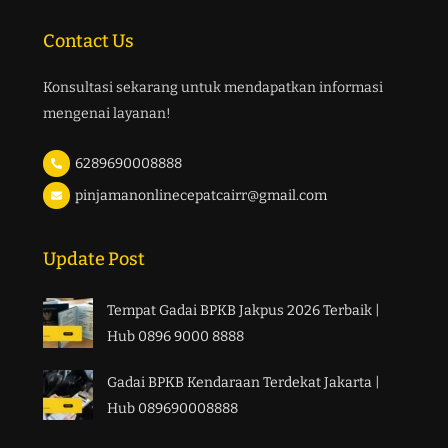
Contact Us
Konsultasi sekarang untuk mendapatkan informasi
mengenai layanan!
6289690008888
pinjamanonlinecepatcairr@gmail.com
Update Post
Tempat Gadai BPKB Jakpus 2026 Terbaik |
Hub 0896 9000 8888
Gadai BPKB Kendaraan Terdekat Jakarta |
Hub 089690008888