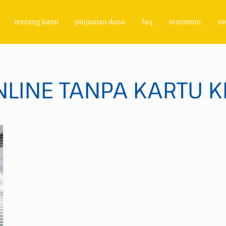
tentang kami
pinjaman dana
faq
testimoni
n
LINE TANPA KARTU K