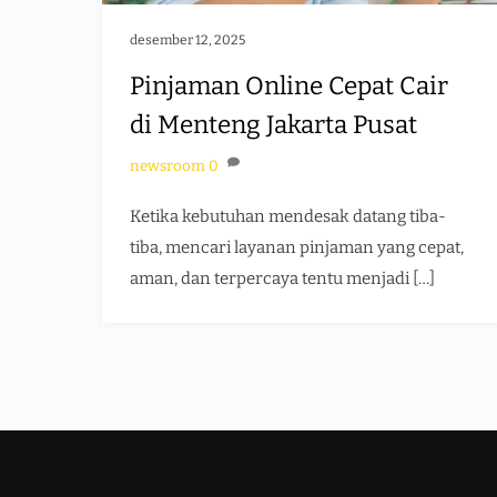
desember 12, 2025
Pinjaman Online Cepat Cair
di Menteng Jakarta Pusat
newsroom
0
Ketika kebutuhan mendesak datang tiba-
tiba, mencari layanan pinjaman yang cepat,
aman, dan terpercaya tentu menjadi […]