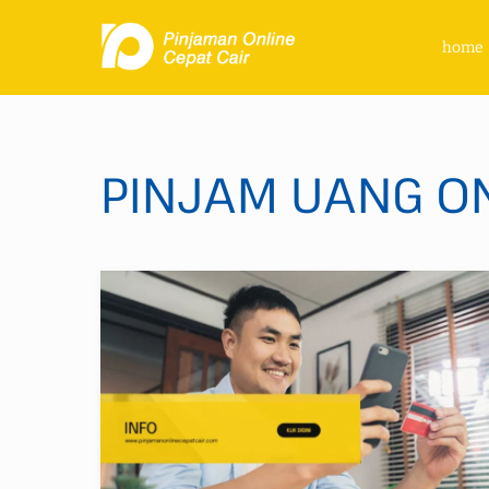
Skip
to
home
content
PINJAM UANG ON