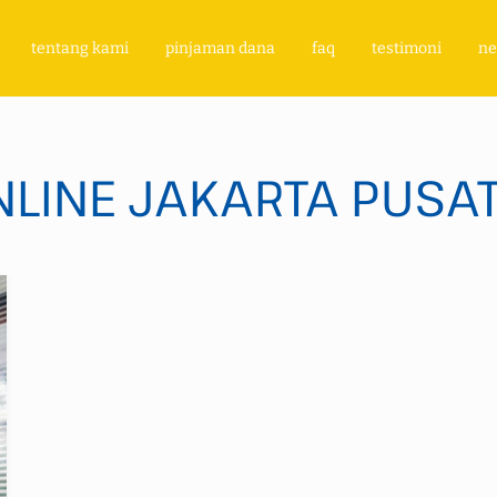
tentang kami
pinjaman dana
faq
testimoni
n
LINE JAKARTA PUSA