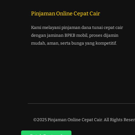
Pinjaman Online Cepat Cair
Kami melayani pinjaman dana tunai cepat cair
dengan jaminan BPKB mobil, proses dijamin
mudah, aman, serta bunga yang kompetitif.
©2025 Pinjaman Online Cepat Cair. All Rights Reser