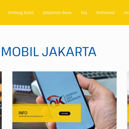
tentang kami
pinjaman dana
faq
testimoni
n
 MOBIL JAKARTA