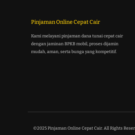
Pinjaman Online Cepat Cair
Kami melayani pinjaman dana tunai cepat cair
dengan jaminan BPKB mobil, proses dijamin
mudah, aman, serta bunga yang kompetitif.
©2025 Pinjaman Online Cepat Cair. All Rights Reser