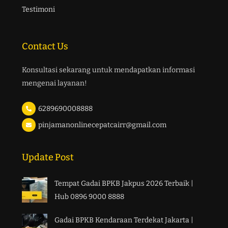
Testimoni
Contact Us
Konsultasi sekarang untuk mendapatkan informasi
mengenai layanan!
6289690008888
pinjamanonlinecepatcairr@gmail.com
Update Post
Tempat Gadai BPKB Jakpus 2026 Terbaik |
Hub 0896 9000 8888
Gadai BPKB Kendaraan Terdekat Jakarta |