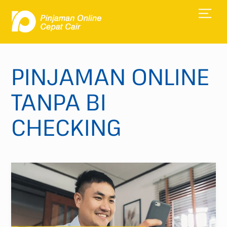
Skip
Men
to
content
PINJAMAN ONLINE
TANPA BI
CHECKING