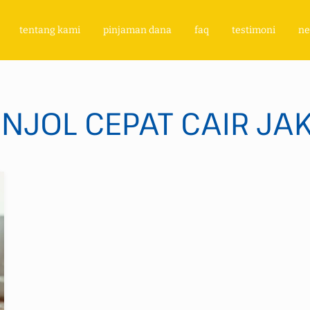
tentang kami
pinjaman dana
faq
testimoni
n
NJOL CEPAT CAIR JA