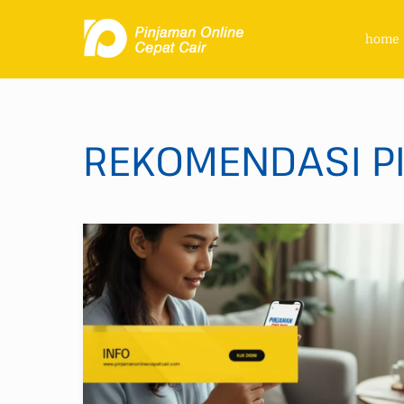
Skip
to
home
content
REKOMENDASI PI