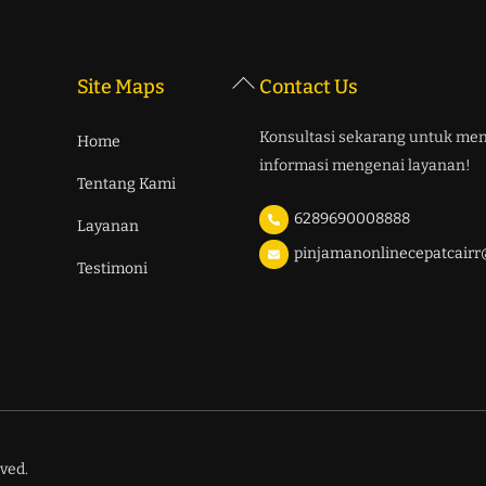
Back
Site Maps
Contact Us
To
Top
Konsultasi sekarang untuk me
Home
informasi mengenai layanan!
Tentang Kami
6289690008888
Layanan
pinjamanonlinecepatcair
Testimoni
ved.