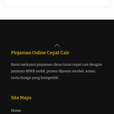
Back
To
Pinjaman Online Cepat Cair
Top
Kami melayani pinjaman dana tunai cepat cair dengan
jaminan BPKB mobil, proses dijamin mudah, aman,
serta bunga yang kompetitif.
Site Maps
Home